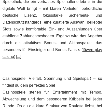
Spielothek, die ein vertrautes Spielhallenerlebnis in die
digitale Welt bringt – mit klaren Vorteilen: behördliche
deutsche Lizenz, fokusstarke Sicherheits- und
Datenschutzstandards, eine kuratierte Auswahl beliebter
Slots sowie komfortable Ein- und Auszahlungen über
etablierte Zahlungsmethoden. Ergänzt wird das Angebot
durch ein attraktives Bonus- und Aktionspaket, das
besonders für Einsteiger und Bonus-Fans s (
löwen play
casino
) [
...
]
Casinospiele: Vielfalt, Spannung und Spielspaß – so
findest du dein perfektes Spiel
Casinospiele stehen für Entertainment mit Tempo,
Abwechslung und dem besonderen Kribbeln bei jeder
Runde. Ob du die klare Struktur von Roulette liebst, bei